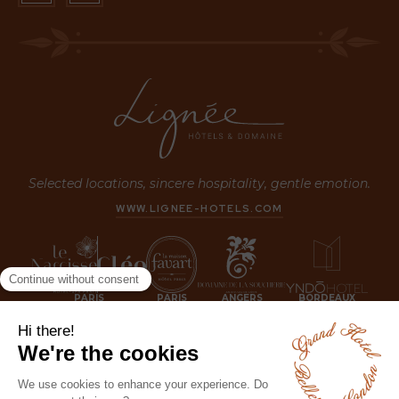
Selected locations, sincere hospitality, gentle emotion.
WWW.LIGNEE-HOTELS.COM
PARIS
PARIS
ANGERS
BORDEAUX
LONDON