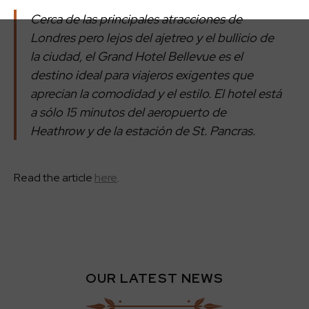
Cerca de las principales atracciones de
Londres pero lejos del ajetreo y el bullicio de
la ciudad, el Grand Hotel Bellevue es el
destino ideal para viajeros exigentes que
aprecian la comodidad y el estilo. El hotel está
a sólo 15 minutos del aeropuerto de
Heathrow y de la estación de St. Pancras.
Read the article
here
.
OUR LATEST NEWS