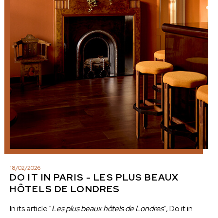
18
/
02
/
2026
DO IT IN PARIS - LES PLUS BEAUX
HÔTELS DE LONDRES
In its article "
Les plus beaux hôtels de Londres
", Do it in