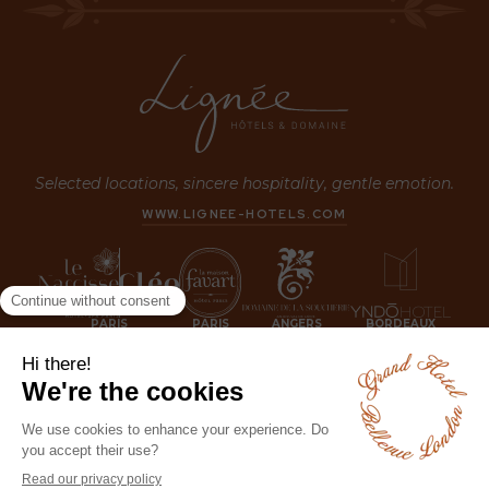
Selected locations, sincere hospitality, gentle emotion.
WWW.LIGNEE-HOTELS.COM
PARIS
PARIS
ANGERS
BORDEAUX
LONDON
JOIN US NOW!