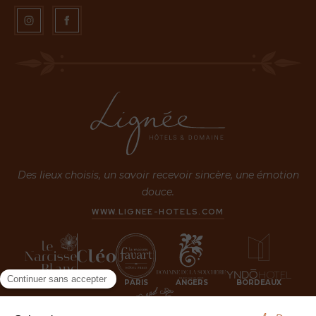
Des lieux choisis, un savoir recevoir sincère, une émotion
douce.
WWW.LIGNEE-HOTELS.COM
PARIS
PARIS
ANGERS
BORDEAUX